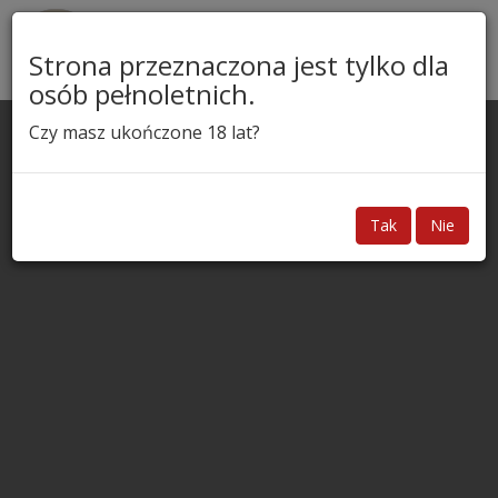
Skip
to
Zwiń
Strona przeznaczona jest tylko dla
content
nawi
osób pełnoletnich.
Czy masz ukończone 18 lat?
Tak
Nie