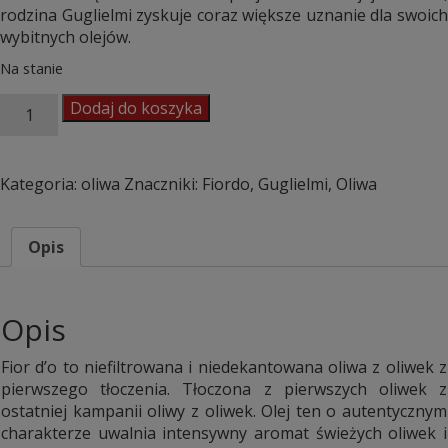
rodzina Guglielmi zyskuje coraz większe uznanie dla swoich
wybitnych olejów.
Na stanie
ilość
Dodaj do koszyka
Oliwa
Fior
d'o
Kategoria:
oliwa
Znaczniki:
Fiordo
,
Guglielmi
,
Oliwa
500ml
Opis
Opis
Fior d’o to niefiltrowana i niedekantowana oliwa z oliwek z
pierwszego tłoczenia. Tłoczona z pierwszych oliwek z
ostatniej kampanii oliwy z oliwek. Olej ten o autentycznym
charakterze uwalnia intensywny aromat świeżych oliwek i