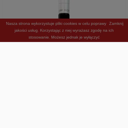
Nasza strona wykorzystuje pliki cookies w celu poprawy
Zamknij
jakości usług. Korzystając z niej wyrażasz zgodę na ich
stosowanie.
Możesz jednak je wyłączyć
Oliwa Intenso 500ml