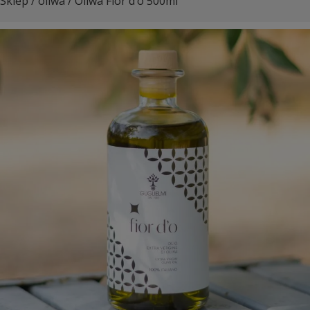
Sklep
/
oliwa
/ Oliwa Fior d’o 500ml