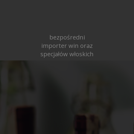
bezpośredni
importer win oraz
specjałów włoskich