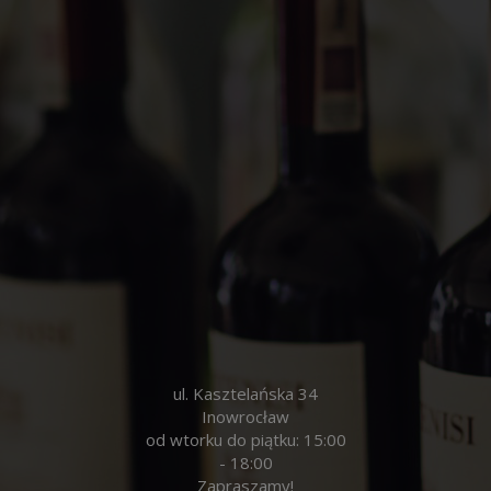
ul. Kasztelańska 34
Inowrocław
od wtorku do piątku: 15:00
- 18:00
Zapraszamy!